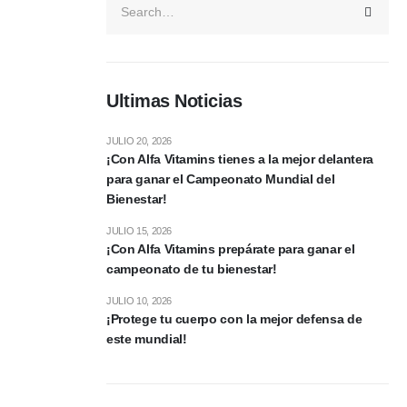
Ultimas Noticias
JULIO 20, 2026
¡Con Alfa Vitamins tienes a la mejor delantera
para ganar el Campeonato Mundial del
Bienestar!
JULIO 15, 2026
¡Con Alfa Vitamins prepárate para ganar el
campeonato de tu bienestar!
JULIO 10, 2026
¡Protege tu cuerpo con la mejor defensa de
este mundial!