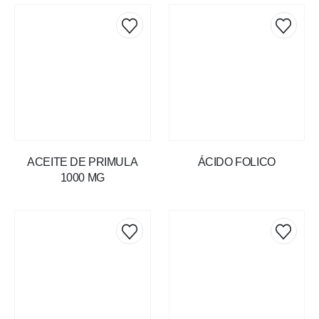
ACEITE DE PRIMULA
ÁCIDO FOLICO
1000 MG