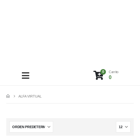
0
Carrito
0
ALFA VIRTUAL