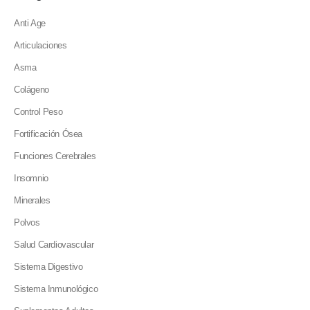
Anti Age
Articulaciones
Asma
Colágeno
Control Peso
Fortificación Ósea
Funciones Cerebrales
Insomnio
Minerales
Polvos
Salud Cardiovascular
Sistema Digestivo
Sistema Inmunológico