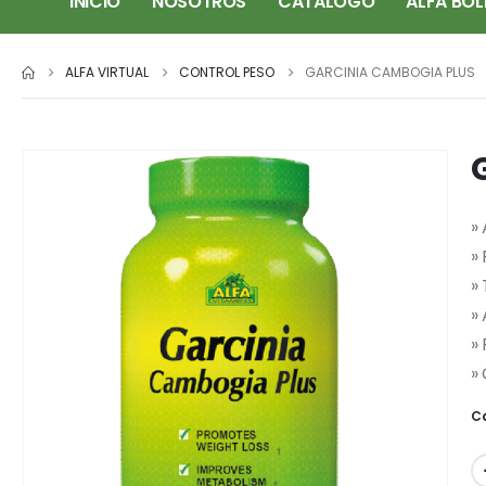
INICIO
NOSOTROS
CATÁLOGO
ALFA BOL
ALFA VIRTUAL
CONTROL PESO
GARCINIA CAMBOGIA PLUS
»
» 
»
»
»
»
C