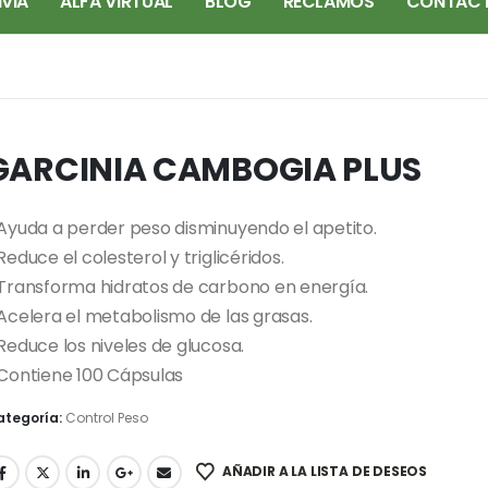
IVIA
ALFA VIRTUAL
BLOG
RECLAMOS
CONTAC
GARCINIA CAMBOGIA PLUS
 Ayuda a perder peso disminuyendo el apetito.
Reduce el colesterol y triglicéridos.
 Transforma hidratos de carbono en energía.
 Acelera el metabolismo de las grasas.
 Reduce los niveles de glucosa.
 Contiene 100 Cápsulas
ategoría:
Control Peso
AÑADIR A LA LISTA DE DESEOS