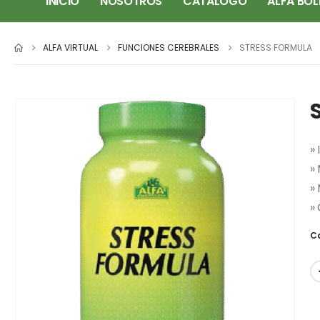
INICIO
NOSOTROS
CATÁLOGO
ALFA BOL
ALFA VIRTUAL
FUNCIONES CEREBRALES
STRESS FORMULA
»
»
»
»
C