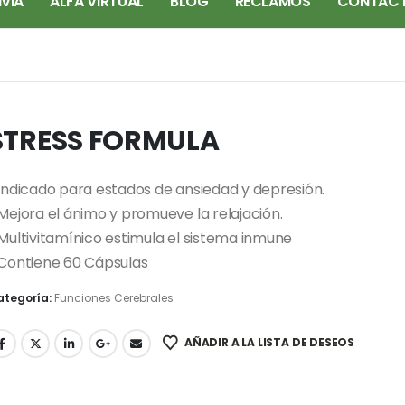
IVIA
ALFA VIRTUAL
BLOG
RECLAMOS
CONTAC
STRESS FORMULA
 Indicado para estados de ansiedad y depresión.
 Mejora el ánimo y promueve la relajación.
 Multivitamínico estimula el sistema inmune
 Contiene 60 Cápsulas
ategoría:
Funciones Cerebrales
AÑADIR A LA LISTA DE DESEOS