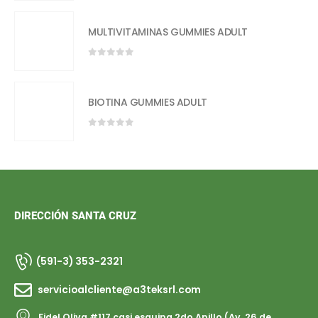
MULTIVITAMINAS GUMMIES ADULT
0
out of 5
BIOTINA GUMMIES ADULT
0
out of 5
DIRECCIÓN SANTA CRUZ
(591-3) 353-2321
servicioalcliente@a3teksrl.com
Fidel Oliva #117 casi esquina 2do Anillo (Av. 26 de