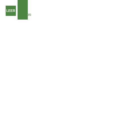
de
LEER
deseos
MÁS