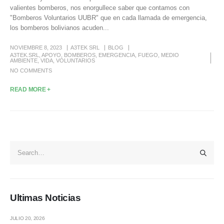
valientes bomberos, nos enorgullece saber que contamos con
"Bomberos Voluntarios UUBR" que en cada llamada de emergencia,
los bomberos bolivianos acuden...
NOVIEMBRE 8, 2023
A3TEK SRL
BLOG
A3TEK.SRL
,
APOYO
,
BOMBEROS
,
EMERGENCIA
,
FUEGO
,
MEDIO
AMBIENTE
,
VIDA
,
VOLUNTARIOS
NO COMMENTS
READ MORE +
Ultimas Noticias
JULIO 20, 2026