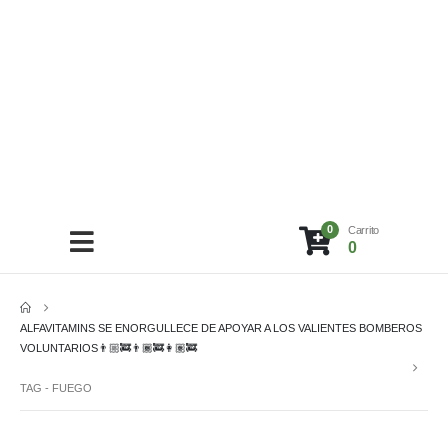
0
Carrito
0
ALFAVITAMINS SE ENORGULLECE DE APOYAR A LOS VALIENTES BOMBEROS
VOLUNTARIOS👨🏼‍🚒👨🏾‍🚒👩🏽‍🚒
TAG -
FUEGO