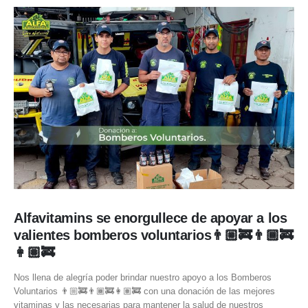
Alfavitamins se enorgullece de apoyar a los
valientes bomberos voluntarios👨🏼‍🚒👨🏾‍🚒
👩🏽‍🚒
Nos llena de alegría poder brindar nuestro apoyo a los Bomberos
Voluntarios 👨🏼‍🚒👨🏾‍🚒👩🏽‍🚒 con una donación de las mejores
vitaminas y las necesarias para mantener la salud de nuestros