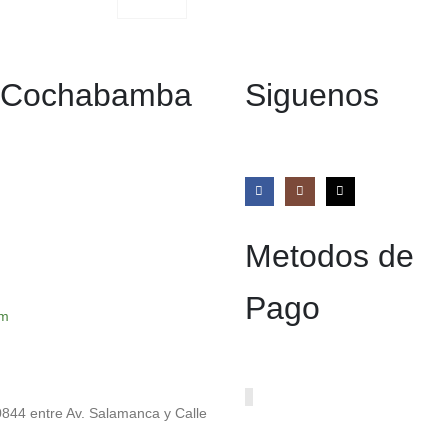
0
out of 5
n Cochabamba
Siguenos
Metodos de
Pago
om
0844 entre Av. Salamanca y Calle