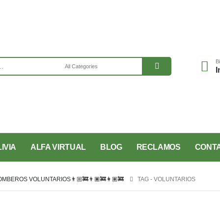
B
I
IVIA
ALFA VIRTUAL
BLOG
RECLAMOS
CONT
BEROS VOLUNTARIOS👨🏼‍🚒👨🏾‍🚒👩🏽‍🚒
TAG -
VOLUNTARIOS