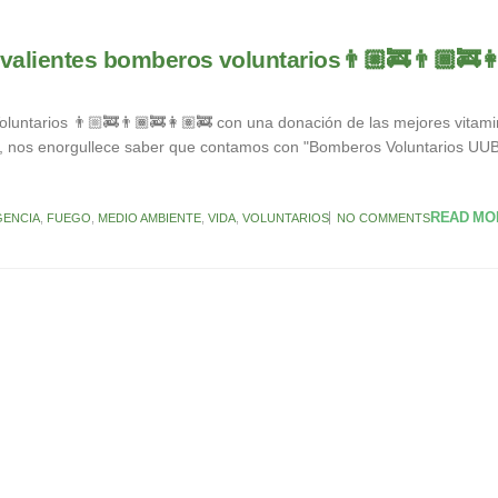
valientes bomberos voluntarios👨🏼‍🚒👨🏾‍🚒👩
luntarios 👨🏼‍🚒👨🏾‍🚒👩🏽‍🚒 con una donación de las mejores vitami
s, nos enorgullece saber que contamos con "Bomberos Voluntarios UU
READ MO
ENCIA
,
FUEGO
,
MEDIO AMBIENTE
,
VIDA
,
VOLUNTARIOS
NO COMMENTS