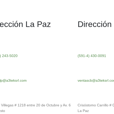
rección La Paz
Direcció
) 243-5020
(591-4) 430-0091
lp@a3teksrl.com
ventascb@a3teksrl.c
 Villegas # 1218 entre 20 de Octubre y Av. 6
Crisóstomo Carrillo # 
sto
La Paz