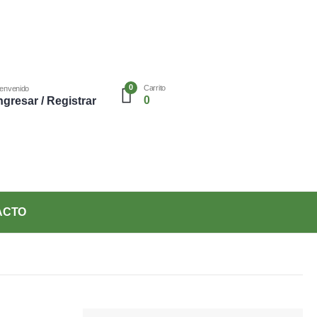
0
Carrito
ienvenido
0
ngresar / Registrar
ACTO