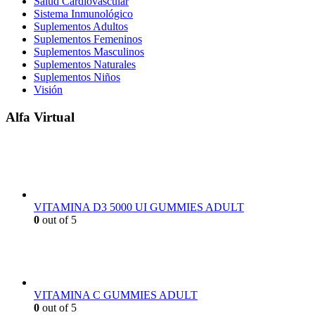
Salud Cardiovascular
Sistema Inmunológico
Suplementos Adultos
Suplementos Femeninos
Suplementos Masculinos
Suplementos Naturales
Suplementos Niños
Visión
Alfa Virtual
VITAMINA D3 5000 UI GUMMIES ADULT
0
out of 5
VITAMINA C GUMMIES ADULT
0
out of 5