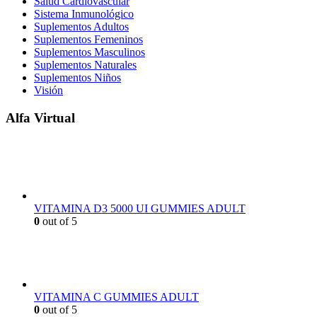
Salud Cardiovascular
Sistema Inmunológico
Suplementos Adultos
Suplementos Femeninos
Suplementos Masculinos
Suplementos Naturales
Suplementos Niños
Visión
Alfa Virtual
VITAMINA D3 5000 UI GUMMIES ADULT
0
out of 5
VITAMINA C GUMMIES ADULT
0
out of 5