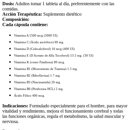
Dosis:
Adultos tomar 1 tableta al día, preferentemente con las
comidas.
Acción Terapéutica:
Suplemento dietético
Composición:
Cada cápsula contiene:
Vitamina A 1500 mcg (5000 UI).
Vitamina C (Ácido ascórbico) 60 mg.
Vitamina D (Colecalciferol) 10 mcg (400 UI).
Vitamina E (D Acetato de Alfa Tocoferol) 13.5 mg. (30 UI)
Vitamina K (como Fitadiona) 80 mcg.
Vitamina B1 (Mononitrato de Tiamina) 1.5 mg.
Vitamina B2 (Riboflavina) 1.7 mg.
Vitamina B3 (Niacinamida) 20 mg.
Vitamina B6 (Piridoxina HCL) 2 mg.
Ácido Fólico 400 mcg.
Indicaciones:
Formulado especialmente para el hombre, para mayor
vitalidad y rendimiento, mejora el funcionamiento cerebral y todas
las funciones orgánicas, regula el metabolismo, la salud muscular y
nerviosa.